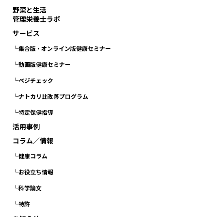
野菜と生活
管理栄養士ラボ
サービス
└集合版・オンライン版健康セミナー
└動画版健康セミナー
└ベジチェック
└ナトカリ比改善プログラム
└特定保健指導
活用事例
コラム／情報
└健康コラム
└お役立ち情報
└科学論文
└特許