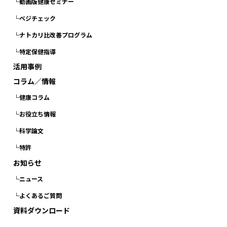
└動画版健康セミナー
└ベジチェック
└ナトカリ比改善プログラム
└特定保健指導
活用事例
コラム／情報
└健康コラム
└お役立ち情報
└科学論文
└特許
お知らせ
└ニュース
└よくあるご質問
資料ダウンロード